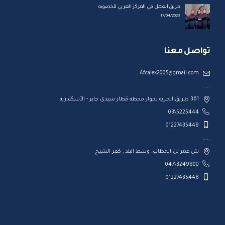
فريق العمل في المركز العربي للخصوبه
17/04/2023
تواصل معنا
Afcalex2005@gmail.com
.....
361 طريق الحريه بجوار محطه قطار سيدى جابر - الأسكندريه
5225444\03
01227435448
.....
ش عمر بن الخطاب، وسط البلد , كفر الشيخ
3249800\047
01227435448