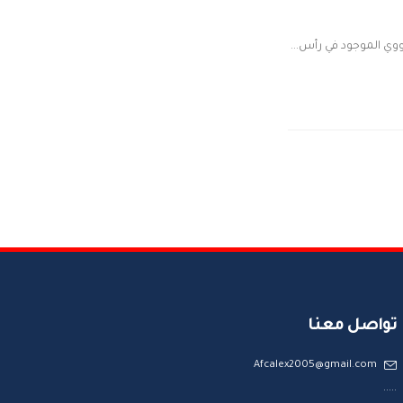
وي الموجود في رأس...
تواصل معنا
Afcalex2005@gmail.com
.....