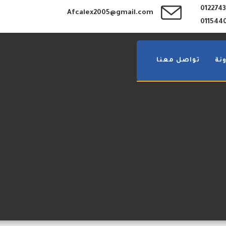
012274
Afcalex2005@gmail.com
011544
نة
تواصل معنا