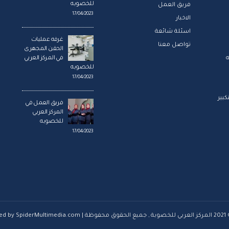
للخصوبه
فريق العمل
17/04/2023
الاخبار
اسئلة شائعة
غرفه عمليات
تواصل معنا
الحقن المجهرى
ه
في المركز العربي
للخصوبه
17/04/2023
بير
فريق العمل في
المركز العربي
للخصوبه
17/04/2023
 محفوظة | Powered by SpiderMultimedia.com