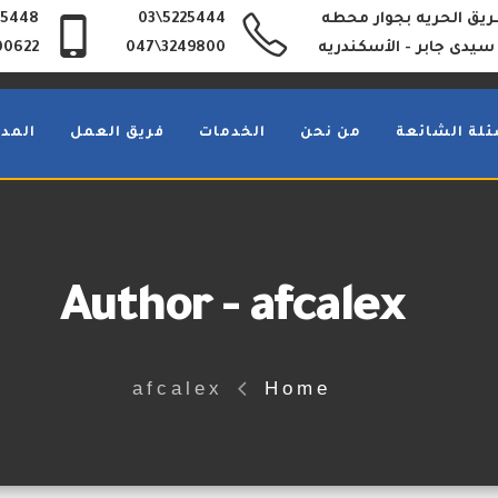
 طريق الحريه بجوار محطه
5225444\03
35448
سيدى جابر - الأسكندريه
3249800\047
00622
ئلة الشائعة
من نحن
الخدمات
فريق العمل
المدو
Author - afcalex
afcalex
Home