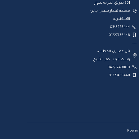
361 طريق الحريه بجوار
محطه قطار سيدى جابر -
الأسكندريه
5225444\03
01227435448
.....
ش عمر بن الخطاب،
وسط البلد , كفر الشيخ
3249800\047
01227435448