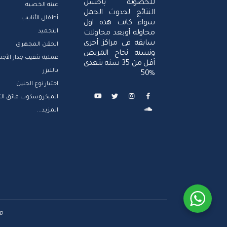
للخصوبه بأحسن
عينه الخصيه
النتائج لحدوث الحمل
أطفال الأنابيب
سواء كانت هذه اول
التجميد
محاوله أوبعد محاولات
سابقه فى مراكز أخرى
الحقن المجهرى
ونسبه نجاح المريض
عمليه تثقيب جدار الأجن
أقل من 35 سنه يتعدى
بالليزر
%50
اختيار نوع الجنين
الميكروسكوب فائق التك
المزيد...
© 2021 المركز العربي للخصوبة , جميع الحقوق