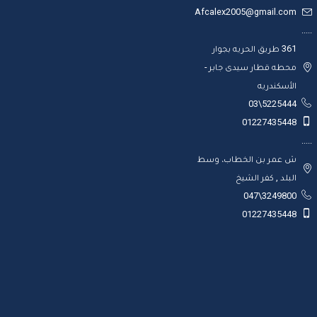
Afcalex2005@gmail.com
.....
361 طريق الحريه بجوار
محطه قطار سيدى جابر -
الأسكندريه
5225444\03
01227435448
.....
ش عمر بن الخطاب، وسط
البلد , كفر الشيخ
3249800\047
01227435448