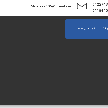
0122743
Afcalex2005@gmail.com
0115440
نة
تواصل معنا