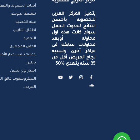
أبحاث الخصوبه والعقم
تنشيط التبويض
يتميز المركز العربى
للخصوبه بأحسن
عينه الخصيه
النتائج لحدوث الحمل
أطفال الأنابيب
سواء كانت هذه اول
التجميد
محاوله أوبعد
محاولات سابقه فى
الحقن المجهرى
مراكز أخرى ونسبه
عمليه تثقيب جدار الأجن
نجاح المريض أقل من
بالليزر
35 سنه يتعدى %50
اختيار نوع الجنين
الميكروسكوب فائق التك
المزيد...