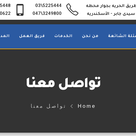
3 طريق الحريه بجوار محطه
5225444\03
5448
سيدى جابر - الأسكندريه
3249800\047
0622
ئلة الشائعة
من نحن
الخدمات
فريق العمل
المدو
تواصل معنا
Home
تواصل معنا