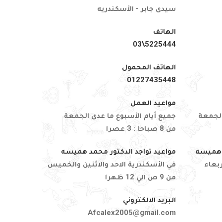
سيدى جابر - الأسكندريه
الهاتف
5225444\03
الهاتف المحمول
01227435448
مواعيد العمل
الجمعة
جميع أيام الأسبوع ما عدى الجمعة
من 8 صباحا : 3 عصرا
د هميسه
مواعيد تواجد الدكتور محمد هميسه
ربعاء
في الأسكندرية الاحد والاثنين والخميس
من 9 ص الي 12 ظهرا
البريد الالكتروني
Afcalex2005@gmail.com