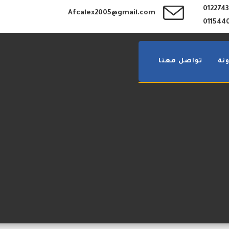
012274
Afcalex2005@gmail.com
011544
نة
تواصل معنا