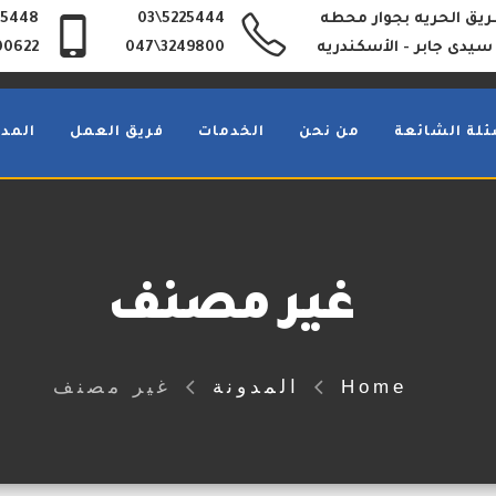
 طريق الحريه بجوار محطه
5225444\03
35448
سيدى جابر - الأسكندريه
3249800\047
00622
ئلة الشائعة
من نحن
الخدمات
فريق العمل
المدو
غير مصنف
Home
المدونة
غير مصنف