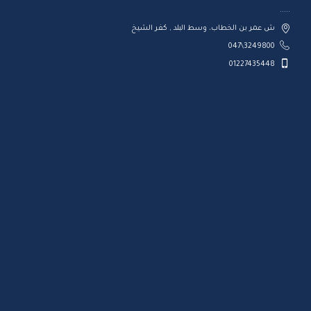
.....
ش عمر بن الخطاب، وسط البلد , كفر الشيخ
3249800\047
01227435448